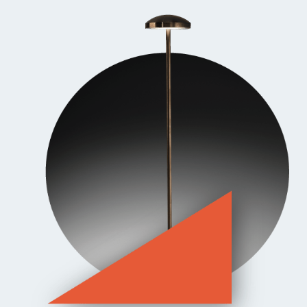
Underwater
Κατάλογος προϊόντων 2021
Διαφέρουμε
Γνωρίστε μας
Η ιστορία μας
Η ομάδα μας
Πως δουλεύουμε
Έργα
Workspace