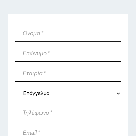
Όνομα
*
Επώνυμο
*
Εταιρία
*
Τηλέφωνο
*
Email
*