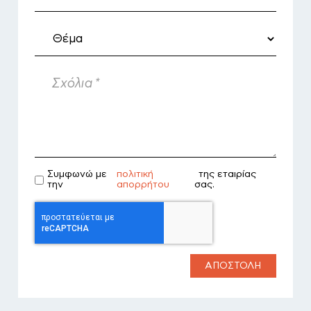
Σχόλια
*
Αρχική
Συμφωνώ με
πολιτική
της εταιρίας
την
απορρήτου
σας.
Προϊόντα
Εσωτερικού χώρου
Εξωτερικού χώρου
ΑΠΟΣΤΟΛΉ
Ξενοδοχεία & βίλες
Ναυτιλία