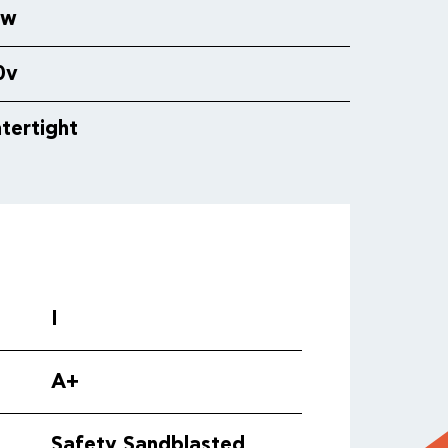
5w
0v
tertight
I
A+
ς
Safety Sandblasted