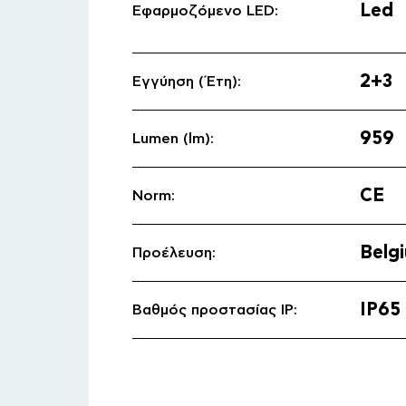
Led
Εφαρμοζόμενο LED:
Προϊ
Εσω
2+3
Εγγύηση (Έτη):
Εξω
959
Ξεν
Lumen (lm):
Ναυ
CE
Norm:
Und
Κατ
Belg
Προέλευση:
Διαφ
IP65
Βαθμός προστασίας IP: