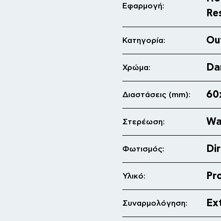
Εφαρμογή:
Re
Ou
Κατηγορία:
Da
Χρώμα:
60
Διαστάσεις (mm):
Wa
Στερέωση:
Di
Φωτισμός:
Pr
Υλικό:
Ex
Συναρμολόγηση: