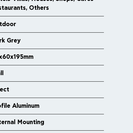
staurants, Others
tdoor
rk Grey
x60x195mm
ll
rect
ofile Aluminum
ternal Mounting