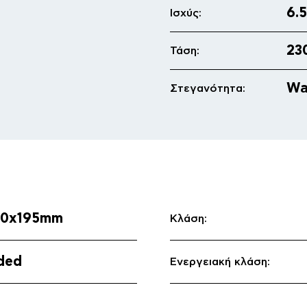
6.
Ισχύς:
23
Τάση:
Wa
Στεγανότητα:
60x195mm
Κλάση:
uded
Ενεργειακή κλάση:
κή
Γνωρίστε μα