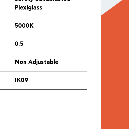
Plexiglass
5000K
με
0.5
Non Adjustable
IK09
α