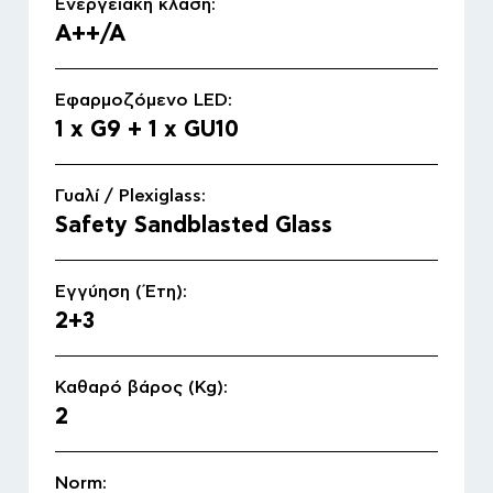
Ενεργειακή κλάση:
A++/A
Εφαρμοζόμενο LED:
1 x G9 + 1 x GU10
Γυαλί / Plexiglass:
Safety Sandblasted Glass
Εγγύηση (Έτη):
2+3
Αρχική
Καθαρό βάρος (Kg):
2
Προϊόντα
Εσωτερικού χώρου
Norm: