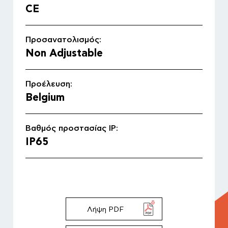
Εξωτερικού χώρου
CE
Ξενοδοχεία & βίλες
Προσανατολισμός:
Ναυτιλία
Non Adjustable
Underwater
Κατάλογος προϊόντων 2021
Προέλευση:
Belgium
Διαφέρουμε
Βαθμός προστασίας IP:
Γνωρίστε μας
IP65
Η ιστορία μας
Η ομάδα μας
Πως δουλεύουμε
Λήψη PDF
Έργα